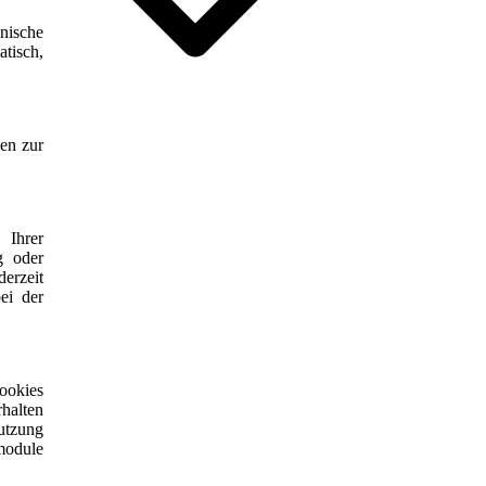
nische
atisch,
nen zur
Ihrer
g oder
erzeit
ei der
ookies
halten
utzung
tmodule