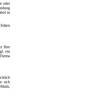
en oder
bindung
mbol in
ritten
r Ihre
f. ein
 Thema
cklich
n sich
Mails,