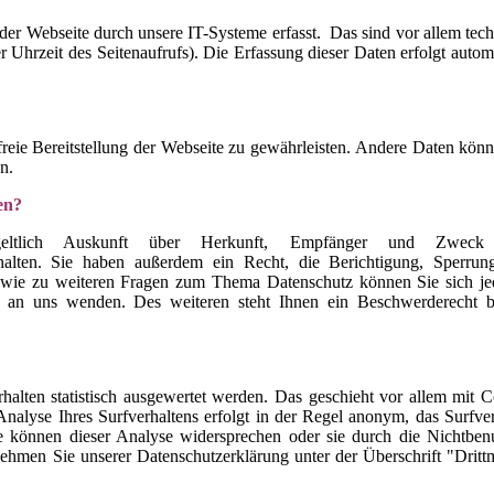
r Webseite durch unsere IT-Systeme erfasst. Das sind vor allem tech
r Uhrzeit des Seitenaufrufs). Die Erfassung dieser Daten erfolgt autom
freie Bereitstellung der Webseite zu gewährleisten. Andere Daten kön
n.
en?
geltlich Auskunft über Herkunft, Empfänger und Zweck 
halten. Sie haben außerdem ein Recht, die Berichtigung, Sperrun
owie zu weiteren Fragen zum Thema Datenschutz können Sie sich jed
 an uns wenden. Des weiteren steht Ihnen ein Beschwerderecht b
alten statistisch ausgewertet werden. Das geschieht vor allem mit C
alyse Ihres Surfverhaltens erfolgt in der Regel anonym, das Surfver
e können dieser Analyse widersprechen oder sie durch die Nichtben
nehmen Sie unserer Datenschutzerklärung unter der Überschrift "Drit