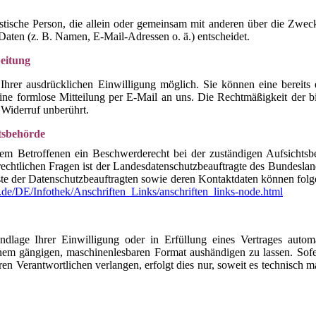
uristische Person, die allein oder gemeinsam mit anderen über die Zwe
aten (z. B. Namen, E-Mail-Adressen o. ä.) entscheidet.
eitung
hrer ausdrücklichen Einwilligung möglich. Sie können eine bereits e
eine formlose Mitteilung per E-Mail an uns. Die Rechtmäßigkeit der 
 Widerruf unberührt.
tsbehörde
 dem Betroffenen ein Beschwerderecht bei der zuständigen Aufsichtsb
echtlichen Fragen ist der Landesdatenschutzbeauftragte des Bundeslan
ste der Datenschutzbeauftragten sowie deren Kontaktdaten können fol
de/DE/Infothek/Anschriften_Links/anschriften_links-node.html
lage Ihrer Einwilligung oder in Erfüllung eines Vertrages automat
einem gängigen, maschinenlesbaren Format aushändigen zu lassen. Sof
en Verantwortlichen verlangen, erfolgt dies nur, soweit es technisch 