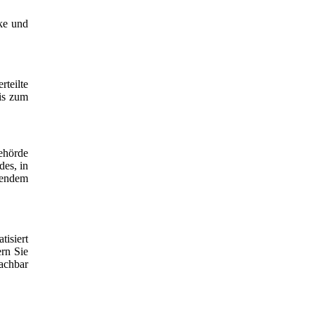
cke und
rteilte
bis zum
ehörde
des, in
gendem
isiert
ern Sie
machbar