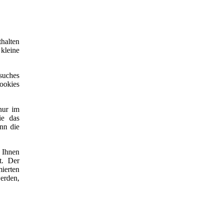
thalten
 kleine
suches
ookies
nur im
ie das
nn die
 Ihnen
t. Der
mierten
werden,