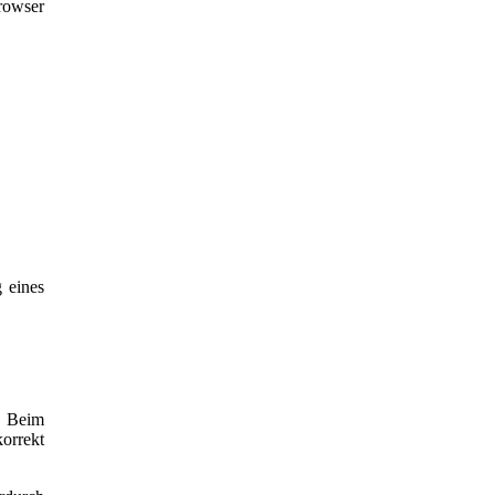
rowser
 eines
n. Beim
orrekt