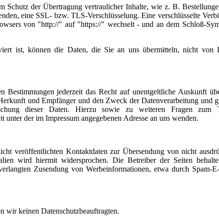
m Schutz der Übertragung vertraulicher Inhalte, wie z. B. Bestellung
rsenden, eine SSL- bzw. TLS-Verschlüsselung. Eine verschlüsselte Ver
owsers von "http://" auf "https://" wechselt - und an dem Schloß-Sy
rt ist, können die Daten, die Sie an uns übermitteln, nicht von D
n Bestimmungen jederzeit das Recht auf unentgeltliche Auskunft übe
Herkunft und Empfänger und den Zweck der Datenverarbeitung und gg
öschung dieser Daten. Hierzu sowie zu weiteren Fragen zum
eit unter der im Impressum angegebenen Adresse an uns wenden.
ht veröffentlichten Kontaktdaten zur Übersendung von nicht ausdrü
lien wird hiermit widersprochen. Die Betreiber der Seiten behalte
 unverlangten Zusendung von Werbeinformationen, etwa durch Spam-E-
gen wir keinen Datenschutzbeauftragten.